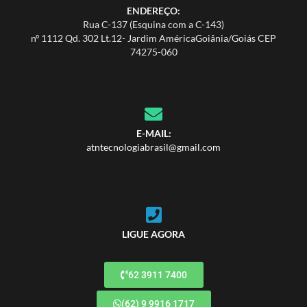
ENDEREÇO:
Rua C-137 (Esquina com a C-143)
nº 1112 Qd. 302 Lt.12- Jardim AméricaGoiânia/Goiás CEP
74275-060
E-MAIL:
atntecnologiabrasil@gmail.com
LIGUE AGORA
62 3911 7400
(62) 9 9916 1717