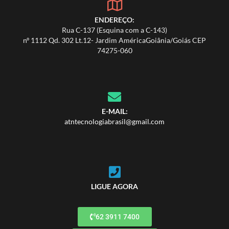
ENDEREÇO:
Rua C-137 (Esquina com a C-143)
nº 1112 Qd. 302 Lt.12- Jardim AméricaGoiânia/Goiás CEP
74275-060
E-MAIL:
atntecnologiabrasil@gmail.com
LIGUE AGORA
62 3911 7400