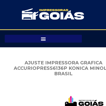
Pular
para
o
conteúdo
AJUSTE IMPRESSORA GRAFICA
ACCURIOPRESS6136P KONICA MINO
BRASIL