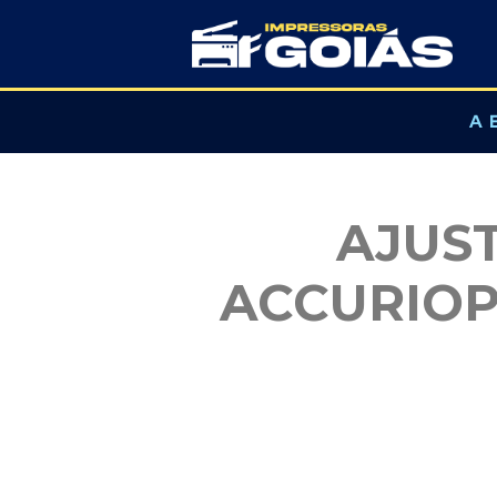
Pular
para
A 
o
conteúdo
AJUS
ACCURIOP