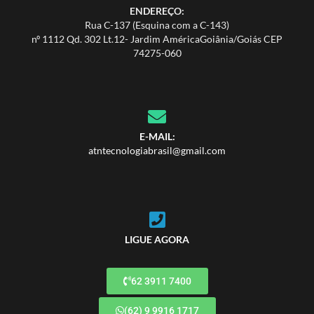
ENDEREÇO:
Rua C-137 (Esquina com a C-143)
nº 1112 Qd. 302 Lt.12- Jardim AméricaGoiânia/Goiás CEP
74275-060
E-MAIL:
atntecnologiabrasil@gmail.com
LIGUE AGORA
62 3911 7400
(62) 9 9916 1717