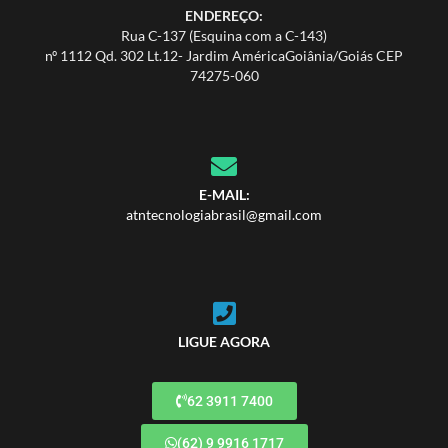
ENDEREÇO:
Rua C-137 (Esquina com a C-143)
nº 1112 Qd. 302 Lt.12- Jardim AméricaGoiânia/Goiás CEP
74275-060
E-MAIL:
atntecnologiabrasil@gmail.com
LIGUE AGORA
62 3911 7400
(62) 9 9916 1717