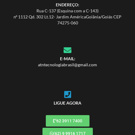
ENDEREÇO:
Rua C-137 (Esquina com a C-143)
nº 1112 Qd. 302 Lt.12- Jardim AméricaGoiânia/Goiás CEP
74275-060
E-MAIL:
atntecnologiabrasil@gmail.com
LIGUE AGORA
62 3911 7400
(62) 9 9916 1717