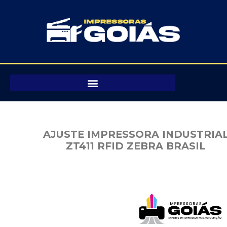
Pular
para
o
conteúdo
AJUSTE IMPRESSORA INDUSTRIA
ZT411 RFID ZEBRA BRASIL