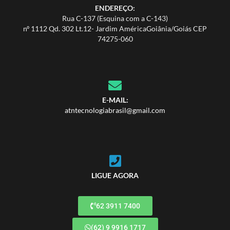
ENDEREÇO:
Rua C-137 (Esquina com a C-143)
nº 1112 Qd. 302 Lt.12- Jardim AméricaGoiânia/Goiás CEP
74275-060
E-MAIL:
atntecnologiabrasil@gmail.com
LIGUE AGORA
62 3911 7400
(62) 9 9916 1717