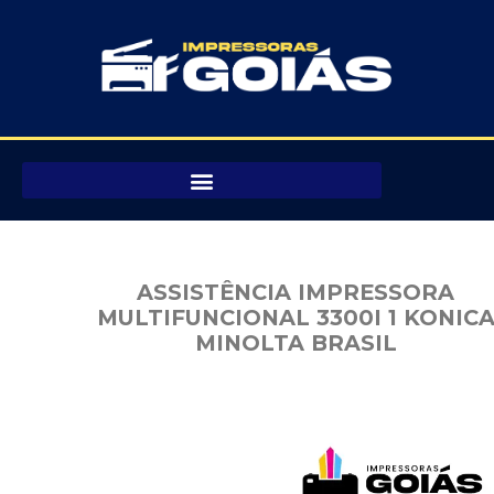
Pular
para
o
conteúdo
ASSISTÊNCIA IMPRESSORA
MULTIFUNCIONAL 3300I 1 KONIC
MINOLTA BRASIL