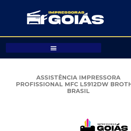
Pular
para
o
conteúdo
ASSISTÊNCIA IMPRESSORA
PROFISSIONAL MFC L5912DW BROT
BRASIL