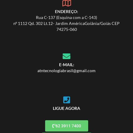
ENDEREÇO:
Rua C-137 (Esquina com a C-143)
nº 1112 Qd. 302 Lt.12- Jardim AméricaGoiânia/Goiás CEP
74275-060
E-MAIL:
atntecnologiabrasil@gmail.com
LIGUE AGORA
62 3911 7400