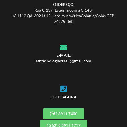
ENDEREÇO:
Rua C-137 (Esquina com a C-143)
nº 1112 Qd. 302 Lt.12- Jardim AméricaGoiânia/Goiás CEP
74275-060
E-MAIL:
atntecnologiabrasil@gmail.com
LIGUE AGORA
62 3911 7400
(62) 9 9916 1717