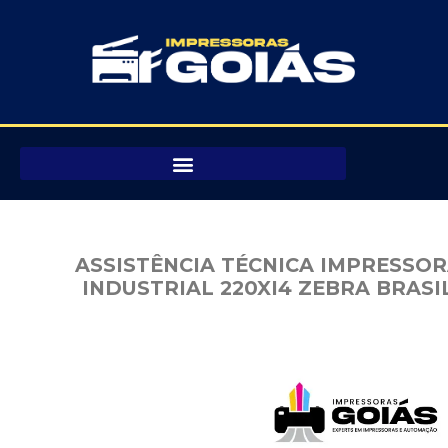
Pular
para
o
conteúdo
ASSISTÊNCIA TÉCNICA IMPRESSO
INDUSTRIAL 220XI4 ZEBRA BRASI