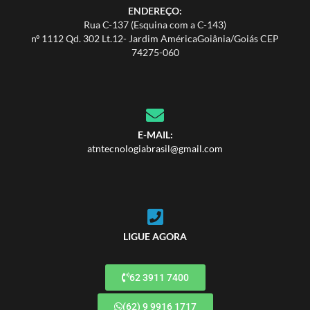
ENDEREÇO:
Rua C-137 (Esquina com a C-143)
nº 1112 Qd. 302 Lt.12- Jardim AméricaGoiânia/Goiás CEP
74275-060
E-MAIL:
atntecnologiabrasil@gmail.com
LIGUE AGORA
62 3911 7400
(62) 9 9916 1717