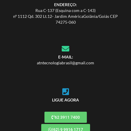
ENDEREÇO:
Rua C-137 (Esquina com a C-143)
nº 1112 Qd. 302 Lt.12- Jardim AméricaGoiânia/Goiás CEP
74275-060
E-MAIL:
atntecnologiabrasil@gmail.com
LIGUE AGORA
62 3911 7400
(62) 9 9916 1717