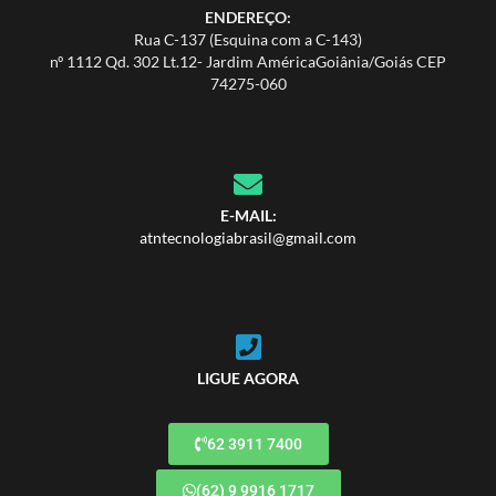
ENDEREÇO:
Rua C-137 (Esquina com a C-143)
nº 1112 Qd. 302 Lt.12- Jardim AméricaGoiânia/Goiás CEP
74275-060
E-MAIL:
atntecnologiabrasil@gmail.com
LIGUE AGORA
62 3911 7400
(62) 9 9916 1717