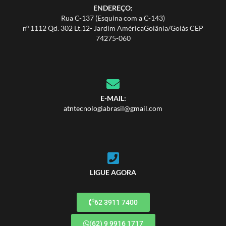
ENDEREÇO:
Rua C-137 (Esquina com a C-143)
nº 1112 Qd. 302 Lt.12- Jardim AméricaGoiânia/Goiás CEP
74275-060
E-MAIL:
atntecnologiabrasil@gmail.com
LIGUE AGORA
62 3911 7400
(62) 9 9916 1717