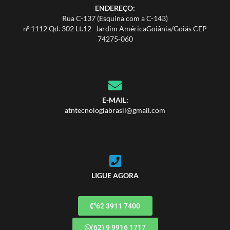
ENDEREÇO:
Rua C-137 (Esquina com a C-143)
nº 1112 Qd. 302 Lt.12- Jardim AméricaGoiânia/Goiás CEP
74275-060
E-MAIL:
atntecnologiabrasil@gmail.com
LIGUE AGORA
62 3911 7400
(62) 9 9916 1717