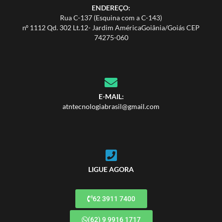
ENDEREÇO:
Rua C-137 (Esquina com a C-143)
nº 1112 Qd. 302 Lt.12- Jardim AméricaGoiânia/Goiás CEP
74275-060
E-MAIL:
atntecnologiabrasil@gmail.com
LIGUE AGORA
62 3911 7400
(62) 9 9916 1717