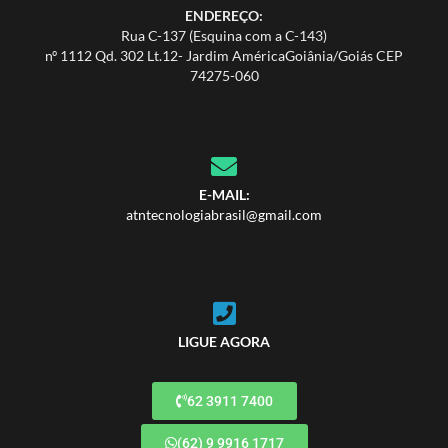
ENDEREÇO:
Rua C-137 (Esquina com a C-143)
nº 1112 Qd. 302 Lt.12- Jardim AméricaGoiânia/Goiás CEP
74275-060
E-MAIL:
atntecnologiabrasil@gmail.com
LIGUE AGORA
62 3911 7400
(62) 9 9916 1717