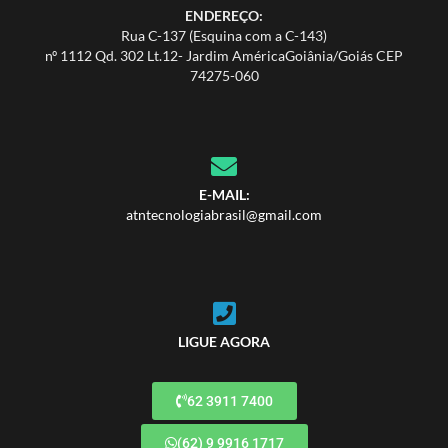
ENDEREÇO:
Rua C-137 (Esquina com a C-143)
nº 1112 Qd. 302 Lt.12- Jardim AméricaGoiânia/Goiás CEP
74275-060
E-MAIL:
atntecnologiabrasil@gmail.com
LIGUE AGORA
62 3911 7400
(62) 9 9916 1717