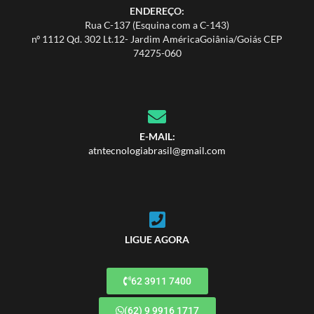
ENDEREÇO:
Rua C-137 (Esquina com a C-143)
nº 1112 Qd. 302 Lt.12- Jardim AméricaGoiânia/Goiás CEP
74275-060
E-MAIL:
atntecnologiabrasil@gmail.com
LIGUE AGORA
62 3911 7400
(62) 9 9916 1717