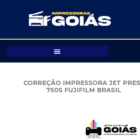
Pular
para
o
conteúdo
CORREÇÃO IMPRESSORA JET PRE
750S FUJIFILM BRASIL