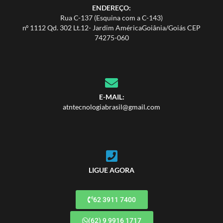
ENDEREÇO:
Rua C-137 (Esquina com a C-143)
nº 1112 Qd. 302 Lt.12- Jardim AméricaGoiânia/Goiás CEP
74275-060
E-MAIL:
atntecnologiabrasil@gmail.com
LIGUE AGORA
62 3911 7400
(62) 9 9916 1717