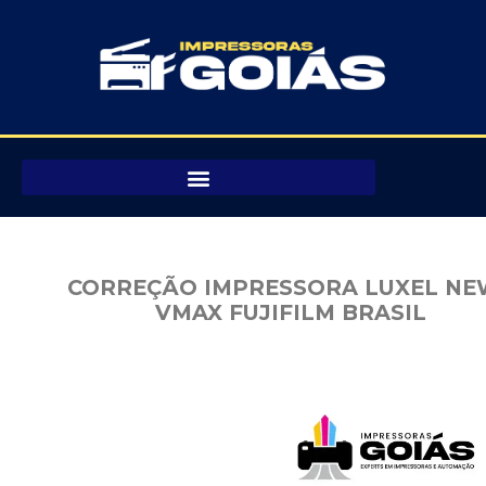
Pular
para
o
conteúdo
CORREÇÃO IMPRESSORA LUXEL NE
VMAX FUJIFILM BRASIL