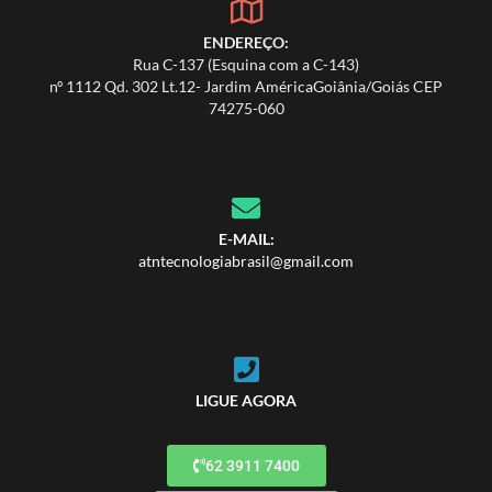
ENDEREÇO:
Rua C-137 (Esquina com a C-143)
nº 1112 Qd. 302 Lt.12- Jardim AméricaGoiânia/Goiás CEP
74275-060
E-MAIL:
atntecnologiabrasil@gmail.com
LIGUE AGORA
62 3911 7400