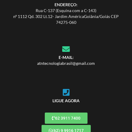
ENDEREÇO:
Rua C-137 (Esquina com a C-143)
nº 1112 Qd. 302 Lt.12- Jardim AméricaGoiânia/Goiás CEP
74275-060
E-MAIL:
atntecnologiabrasil@gmail.com
LIGUE AGORA
62 3911 7400
(62) 9 9916 1717