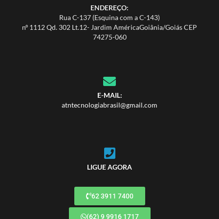
ENDEREÇO:
Rua C-137 (Esquina com a C-143)
nº 1112 Qd. 302 Lt.12- Jardim AméricaGoiânia/Goiás CEP
74275-060
E-MAIL:
atntecnologiabrasil@gmail.com
LIGUE AGORA
62 3911 7400
(62) 9 9916 1717