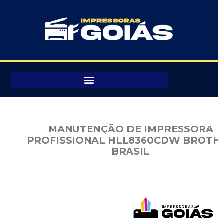
Pular
para
o
conteúdo
MANUTENÇÃO DE IMPRESSORA
PROFISSIONAL HLL8360CDW BROT
BRASIL