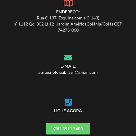
ENDEREÇO:
Rua C-137 (Esquina com a C-143)
nº 1112 Qd. 302 Lt.12- Jardim AméricaGoiânia/Goiás CEP
74275-060
E-MAIL:
atntecnologiabrasil@gmail.com
LIGUE AGORA
62 3911 7400