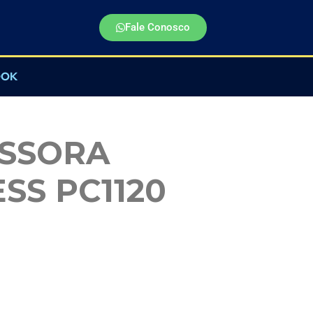
Fale Conosco
OOK
SSORA
SS PC1120