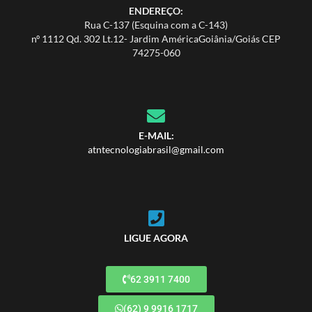
ENDEREÇO:
Rua C-137 (Esquina com a C-143)
nº 1112 Qd. 302 Lt.12- Jardim AméricaGoiânia/Goiás CEP
74275-060
E-MAIL:
atntecnologiabrasil@gmail.com
LIGUE AGORA
62 3911 7400
(62) 9 9916 1717