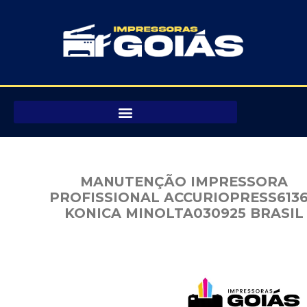
Pular
para
o
conteúdo
MANUTENÇÃO IMPRESSORA
PROFISSIONAL ACCURIOPRESS613
KONICA MINOLTA030925 BRASIL