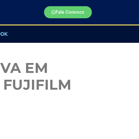
Fale Conosco
OOK
VA EM
 FUJIFILM